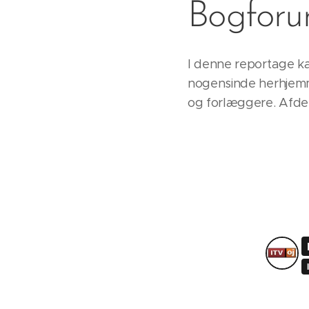
Bogforu
I denne reportage k
nogensinde herhjemme
og forlæggere. Afdel