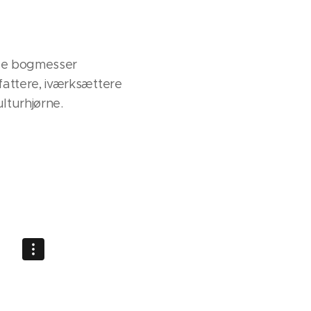
ede bogmesser
fattere, iværksættere
lturhjørne.